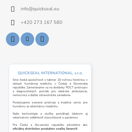
info
@
quickseal.eu
+420 273 167 580
QUICKSEAL INTERNATIONAL, s.r.o.
Sme česká spoločnosť s takmer 20-ročnou históriou v
oblasti humánnej medicíny v Českej a Slovenskej
republike. Zameriavame sa na dodávky POCT prístrojov
a diagnostických potrieb pre lekárske ambulancie,
nemocnice a ďalšie zdravotnícke zariadenia.
Poskytujeme overené prístroje a kvalitný servis pre
humánnu aj veterinárnu medicínu.
Naše technológie a služby pomáhajú lekárom aj
veterinárom zefektívniť starostlivosť o pacientov.
Pre Českú a Slovenskú republiku pôsobíme ako
oficiálny distribútor produktov značky Severo®
.