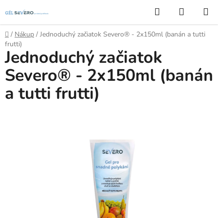
Prejsť
Hľadať
NÁKUP
na
KOŠÍK
obsah
Domov
/
Nákup
/
Jednoduchý začiatok Severo® - 2x150ml (banán a tutti
frutti)
Jednoduchý začiatok
Severo® - 2x150ml (banán
a tutti frutti)