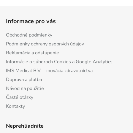
Z
á
Informace pro vás
p
ä
Obchodné podmienky
t
Podmienky ochrany osobných údajov
i
Reklamácia a odstúpenie
e
Informácie o súboroch Cookies a Google Analytics
IMS Medical B.V. – inovácia zdravotníctva
Doprava a platba
Návod na použitie
Časté otázky
Kontakty
Neprehliadnite